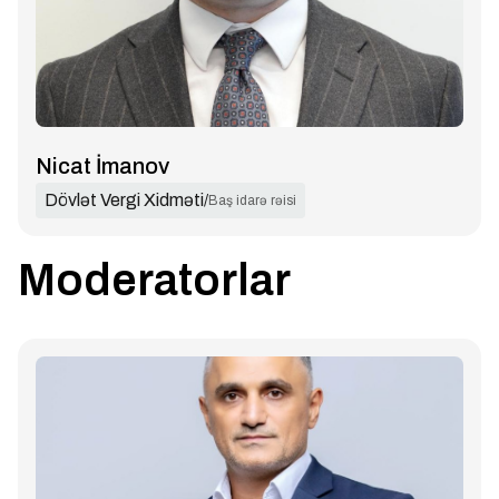
Nicat İmanov
Dövlət Vergi Xidməti
/
Baş idarə rəisi
Moderatorlar