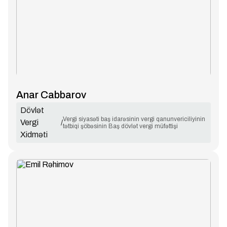
Anar Cabbarov
Dövlət
Vergi siyasəti baş idarəsinin vergi qanunvericiliyinin
Vergi
/
tətbiqi şöbəsinin Baş dövlət vergi müfəttişi
Xidməti