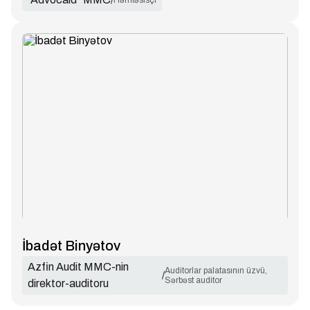
/
Həmtəsisçi
İbadət Binyətov
Azfin Audit MMC-nin
Auditorlar palatasının üzvü,
/
Sərbəst auditor
direktor-auditoru