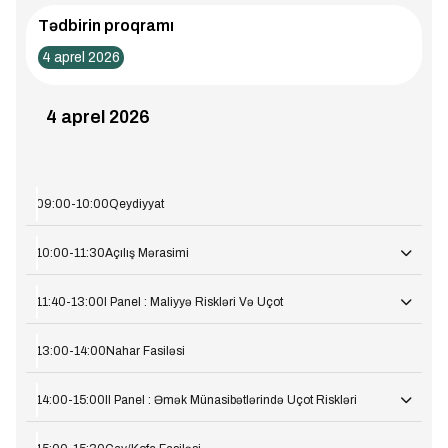
Tədbirin proqramı
4 aprel 2026
4 aprel 2026
09:00-10:00
Qeydiyyat
10:00-11:30
Açılış Mərasimi
11:40-13:00
-
I Panel : Maliyyə Riskləri Və Uçot
Açılış nitqi
13:00-14:00
-
Nahar Fasiləsi
Nicat İmanov
Açılış nitqi
Moderator
-
14:00-15:00
II Panel : Əmək Münasibətlərində Uçot Riskləri
Spiker
Niyazi Abbasov
-
Moderatorlar
Spiker
Elşən Rəhimov
-