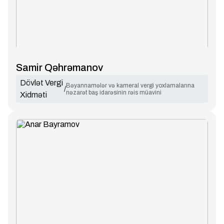
Samir Qəhrəmanov
Dövlət Vergi
Bəyannamələr və kameral vergi yoxlamalarına
/
nəzarət baş idarəsinin rəis müavini
Xidməti