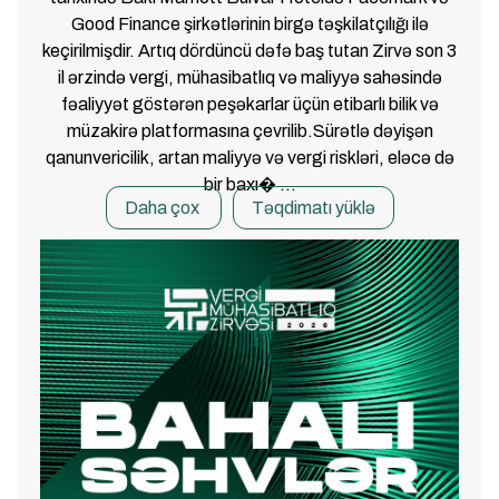
Good Finance şirkətlərinin birgə təşkilatçılığı ilə
keçirilmişdir. Artıq dördüncü dəfə baş tutan Zirvə son 3
il ərzində vergi, mühasibatlıq və maliyyə sahəsində
fəaliyyət göstərən peşəkarlar üçün etibarlı bilik və
müzakirə platformasına çevrilib.Sürətlə dəyişən
qanunvericilik, artan maliyyə və vergi riskləri, eləcə də
bir baxı� ...
Daha çox
Təqdimatı yüklə