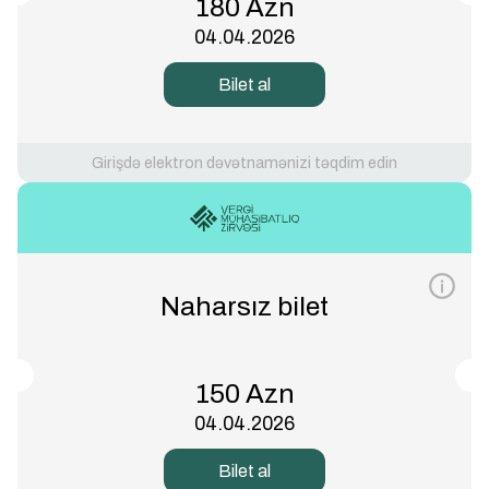
180 Azn
04.04.2026
Bilet al
Girişdə elektron dəvətnamənizi təqdim edin
Naharsız bilet
150 Azn
04.04.2026
Bilet al