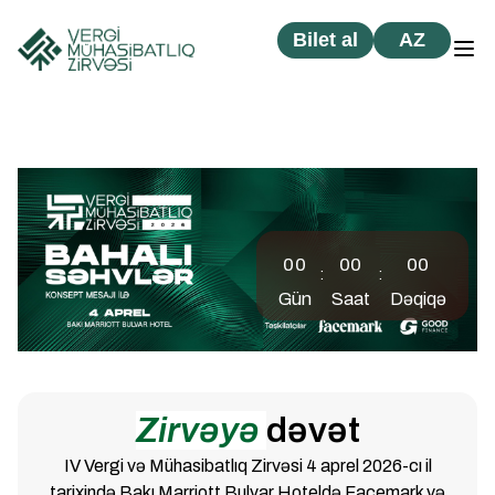
Bilet al
AZ
00
00
00
:
:
Gün
Saat
Dəqiqə
Zirvəyə
dəvət
IV Vergi və Mühasibatlıq Zirvəsi 4 aprel 2026-cı il
tarixində Bakı Marriott Bulvar Hoteldə Facemark və