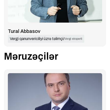
Tural Abbasov
Vergi qanunvericiliyi üzrə təlimçi
/
Vergi eksperti
Məruzəçilər