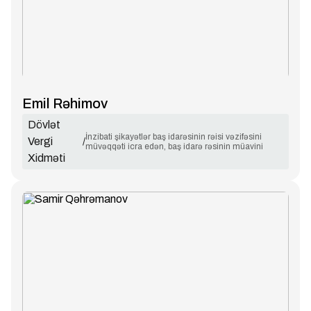
Emil Rəhimov
Dövlət
İnzibati şikayətlər baş idarəsinin rəisi vəzifəsini
Vergi
/
müvəqqəti icra edən, baş idarə rəsinin müavini
Xidməti