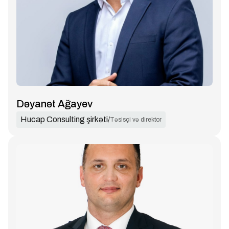
Dəyanət Ağayev
Hucap Consulting şirkəti
/
Təsisçi və direktor