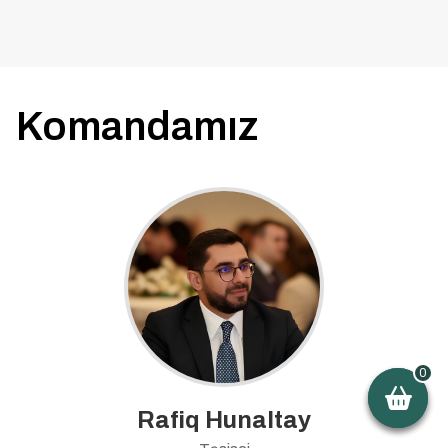
Komandamız
0
1
a
Rafiq Hunaltay