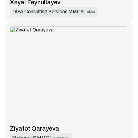
Xəyal Feyzullayev
DİFA Consulting Services MMC
/
Direktor
Ziyafət Qarayeva
''Advocaid'' MMC