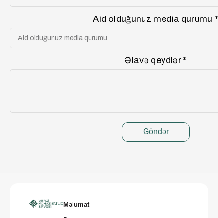
Aid olduğunuz media qurumu 
Əlavə qeydlər *
Göndər
Məlumat