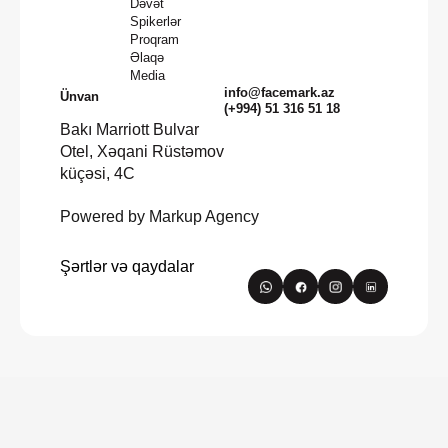
Dəvət
Spikerlər
Proqram
Əlaqə
Media
info@facemark.az
Ünvan
(+994) 51 316 51 18
Bakı Marriott Bulvar
Otel, Xəqani Rüstəmov
küçəsi, 4C
Powered by Markup Agency
Şərtlər və qaydalar